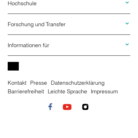
Studienangebot
Hochschule
Toggle F
Bewerbung
Über uns
Forschung und Transfer
Toggle I
Studienberatung
Aktuelles
Informationen für
Projekte
Weiterbildung
Veranstaltungen
Studieninteressierte
EN
Kontakt
Presse
Datenschutzerklärung
Studienkolleg
Einrichtungen
Studierende
Barrierefreiheit
Leichte Sprache
Impressum
Stellenangebote
Campusplan