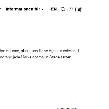
r
Informationen für
EN
|
|
|
Login/Register
(has submenu)
Suche
ne virtuose, aber noch fiktive Agentur entwickelt.
endrang jede Marke optimal in Szene setzen