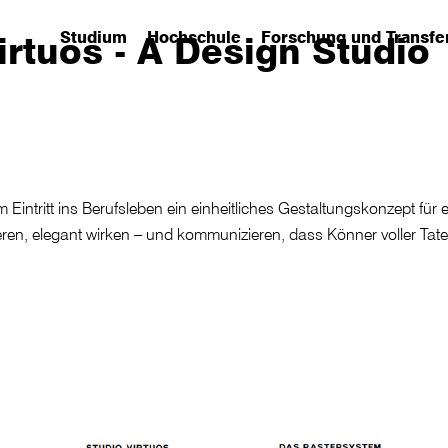
Studium
Hochschule
Forschung und Transfe
irtuos - A Design Studio
(has submenu)
(has submenu)
(has submenu)
intritt ins Berufsleben ein einheitliches Gestaltungskonzept für ei
eren, elegant wirken – und kommunizieren, dass Könner voller Tat