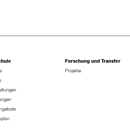
chule
Forschung und Transfer
s
Projekte
s
altungen
tungen
angebote
plan