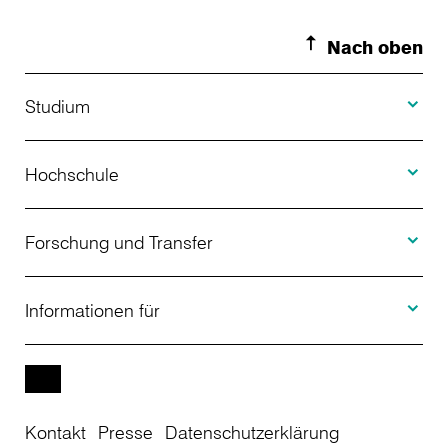
Nach oben
Toggle S
Studium
Toggle H
Studienangebot
Hochschule
Toggle F
Bewerbung
Über uns
Forschung und Transfer
Toggle I
Studienberatung
Aktuelles
Informationen für
Projekte
Weiterbildung
Veranstaltungen
Studieninteressierte
EN
Kontakt
Presse
Datenschutzerklärung
Studienkolleg
Einrichtungen
Studierende