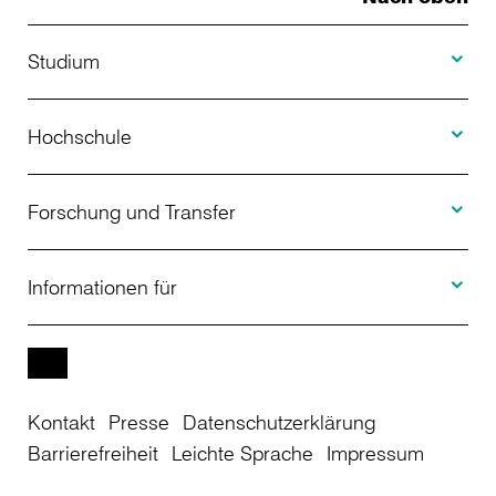
Toggle S
Studium
Toggle H
Studienangebot
Hochschule
Toggle F
Bewerbung
Über uns
Forschung und Transfer
Toggle I
Studienberatung
Aktuelles
Informationen für
Projekte
Weiterbildung
Veranstaltungen
Studieninteressierte
EN
Kontakt
Presse
Datenschutzerklärung
Studienkolleg
Einrichtungen
Studierende
Barrierefreiheit
Leichte Sprache
Impressum