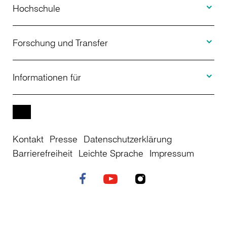
Studienangebot
Hochschule
Toggle F
Bewerbung
Über uns
Forschung und Transfer
Toggle I
Studienberatung
Aktuelles
Informationen für
Projekte
Weiterbildung
Veranstaltungen
Studieninteressierte
EN
Kontakt
Presse
Datenschutzerklärung
Studienkolleg
Einrichtungen
Studierende
Barrierefreiheit
Leichte Sprache
Impressum
Stellenangebote
Campusplan