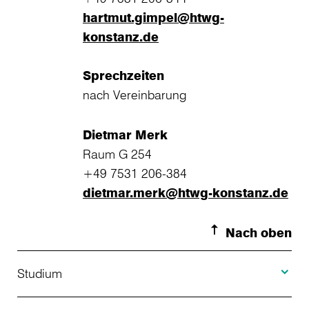
hartmut.gimpel@htwg-
konstanz.de
Sprechzeiten
nach Vereinbarung
Dietmar Merk
Raum G 254
+49 7531 206-384
dietmar.merk@htwg-konstanz.de
Nach oben
Toggle S
Studium
Toggle H