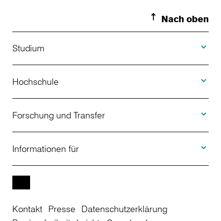
Nach oben
Toggle S
Studium
Toggle H
Studienangebot
Hochschule
Toggle F
Bewerbung
Über uns
Forschung und Transfer
Toggle I
Studienberatung
Aktuelles
Informationen für
Projekte
Weiterbildung
Veranstaltungen
Studieninteressierte
EN
Kontakt
Presse
Datenschutzerklärung
Studienkolleg
Einrichtungen
Studierende