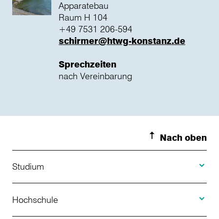
Apparatebau
Raum H 104
+49 7531 206-594
schirmer@htwg-konstanz.de
Sprechzeiten
nach Vereinbarung
Nach oben
Toggle S
Studium
Toggle H
Studienangebot
Hochschule