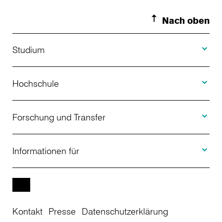
Nach oben
Toggle S
Studium
Toggle H
Studienangebot
Hochschule
Toggle F
Bewerbung
Über uns
Forschung und Transfer
Toggle I
Studienberatung
Aktuelles
Informationen für
Projekte
Weiterbildung
Veranstaltungen
Studieninteressierte
EN
Kontakt
Presse
Datenschutzerklärung
Studienkolleg
Einrichtungen
Studierende