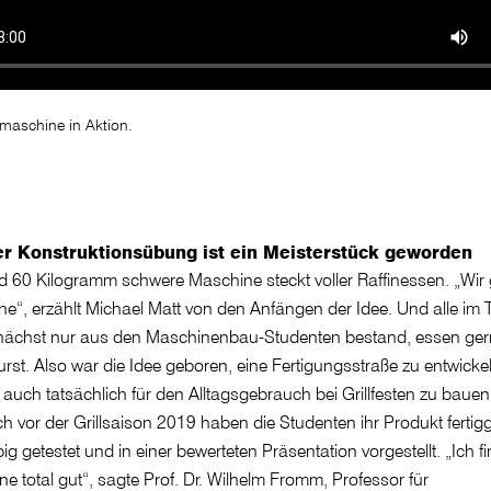
maschine in Aktion.
er Konstruktionsübung ist ein Meisterstück geworden
d 60 Kilogramm schwere Maschine steckt voller Raffinessen. „Wir g
rne“, erzählt Michael Matt von den Anfängen der Idee. Und alle im
nächst nur aus den Maschinenbau-Studenten bestand, essen ger
rst. Also war die Idee geboren, eine Fertigungsstraße zu entwicke
 auch tatsächlich für den Alltagsgebrauch bei Grillfesten zu bauen
ch vor der Grillsaison 2019 haben die Studenten ihr Produkt fertigge
ig getestet und in einer bewerteten Präsentation vorgestellt. „Ich f
e total gut“, sagte Prof. Dr. Wilhelm Fromm, Professor für