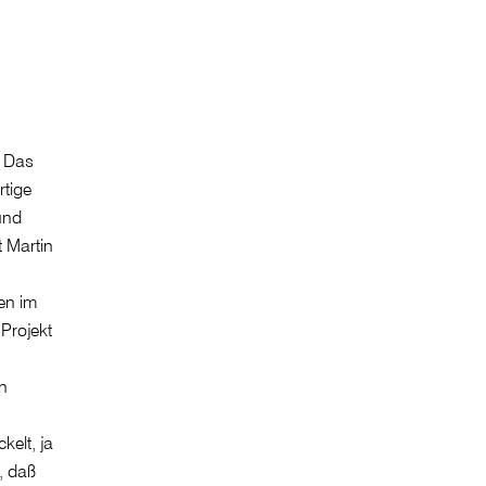
. Das
rtige
und
 Martin
den im
Projekt
n
kelt, ja
, daß