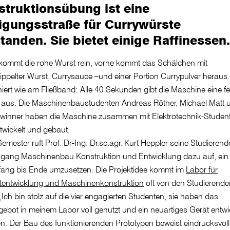
truktionsübung ist eine
igungsstraße für Currywürste
tanden. Sie bietet einige Raffinessen.
kommt die rohe Wurst rein, vorne kommt das Schälchen mit
ppelter Wurst, Currysauce –und einer Portion Currypulver heraus
niert wie am Fließband: Alle 40 Sekunden gibt die Maschine eine fe
n aus. Die Maschinenbaustudenten Andreas Röther, Michael Matt 
winner haben die Maschine zusammen mit Elektrotechnik-Student
twickelt und gebaut.
emester ruft Prof. Dr-Ing. Dr.sc.agr. Kurt Heppler seine Studieren
ngang Maschinenbau Konstruktion und Entwicklung dazu auf, ein 
fang bis Ende umzusetzen. Die Projektidee kommt im
Labor für
tentwicklung und Maschinenkonstruktion
oft von den Studierende
 „Ich bin stolz auf die vier engagierten Studenten, sie haben das
ebot in meinem Labor voll genutzt und ein neuartiges Gerät entwic
n. Der Bau des funktionierenden Prototypen beweist eindrucksvoll