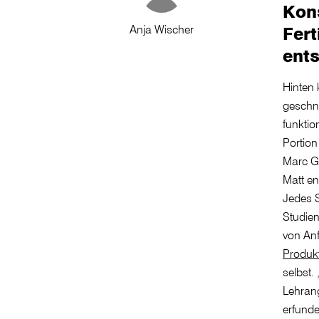
Kons
Anja Wischer
Fert
ents
Hinten 
geschni
funktio
Portio
Marc G
Matt en
Jedes S
Studie
von An
Produk
selbst.
Lehrang
erfunde