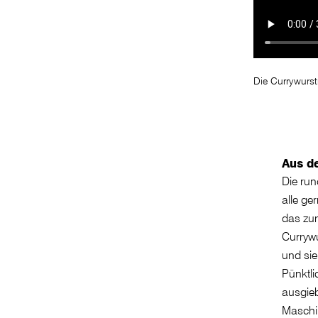
Die Currywurst
Aus d
Die run
alle ge
das zu
Currywu
und sie
Pünktli
ausgieb
Maschin