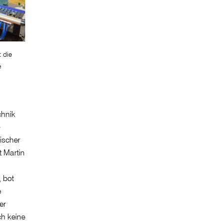
 die
e
chnik
-
ischer
t Martin
 bot
e
er
ch keine