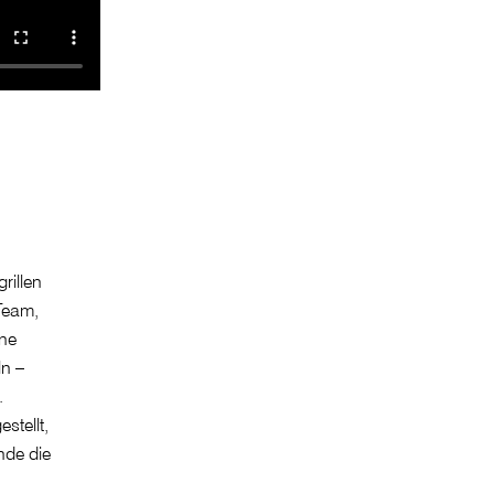
rillen
 Team,
ne
ln –
.
stellt,
inde die