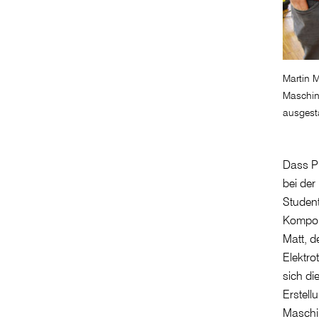
Martin M
Maschin
ausgesta
Dass Pr
bei der
Student
Kompone
Matt, d
Elektr
sich di
Erstell
Maschin