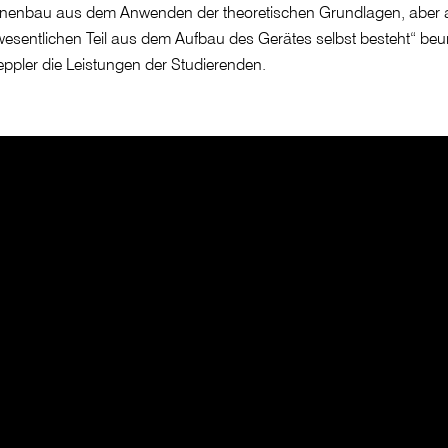
nenbau aus dem Anwenden der theoretischen Grundlagen, aber 
esentlichen Teil aus dem Aufbau des Gerätes selbst besteht“ beurt
eppler die Leistungen der Studierenden.