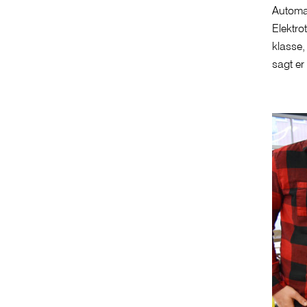
Automat
Elektro
klasse,
sagt er