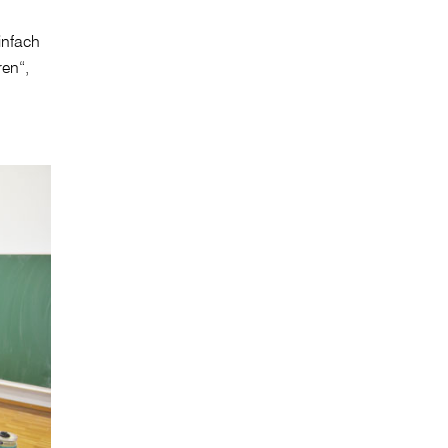
infach
ren“,