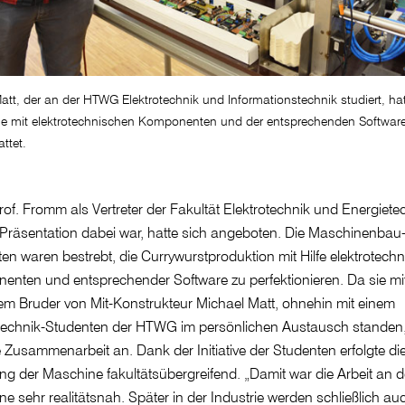
att, der an der HTWG Elektrotechnik und Informationstechnik studiert, hat
e mit elektrotechnischen Komponenten und der entsprechenden Softwar
ttet.
of. Fromm als Vertreter der Fakultät Elektrotechnik und Energiete
 Präsentation dabei war, hatte sich angeboten. Die Maschinenbau
en waren bestrebt, die Currywurstproduktion mit Hilfe elektrotechn
nten und entsprechender Software zu perfektionieren. Da sie mi
em Bruder von Mit-Konstrukteur Michael Matt, ohnehin mit einem
otechnik-Studenten der HTWG im persönlichen Austausch standen,
e Zusammenarbeit an. Dank der Initiative der Studenten erfolgte di
ung der Maschine fakultätsübergreifend. „Damit war die Arbeit an d
e sehr realitätsnah. Später in der Industrie werden schließlich au