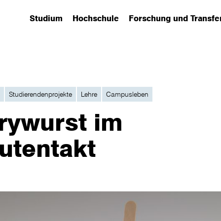
Studium
Hochschule
Forschung und Transfe
(has submenu)
(has submenu)
(has submenu)
Studierendenprojekte
Lehre
Campusleben
rywurst im
utentakt