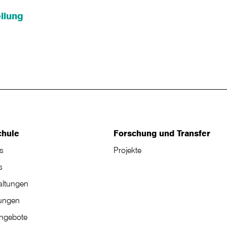
llung
chule
Forschung und Transfer
s
Projekte
s
altungen
tungen
angebote