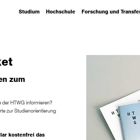
Studium
Hochschule
Forschung und Transfe
(has submenu)
(has submenu)
(has submenu)
et
len zum
e der HTWG informieren?
te zur Studienorientierung
ar kostenfrei das