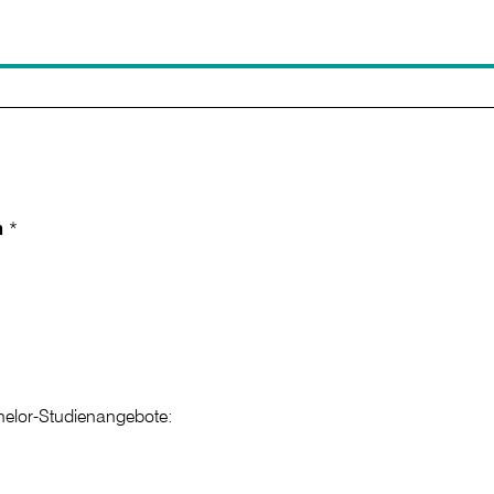
n
*
chelor-Studienangebote: