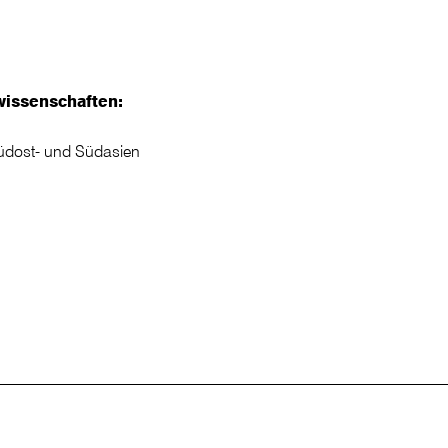
swissenschaften:
üdost- und Südasien