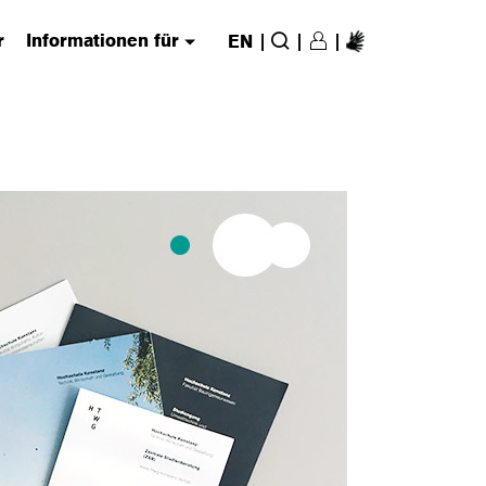
r
Informationen für
|
|
|
EN
Login/Register
(has submenu)
Suche