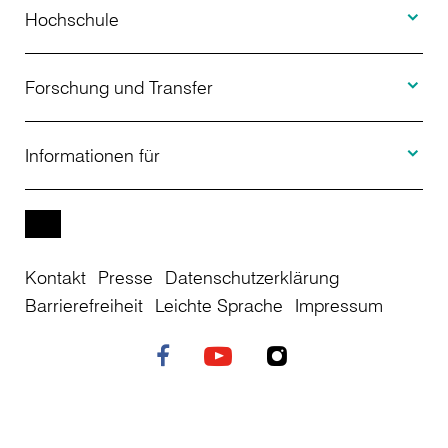
Studienangebot
Hochschule
Toggle F
Bewerbung
Über uns
Forschung und Transfer
Toggle I
Studienberatung
Aktuelles
Informationen für
Projekte
Weiterbildung
Veranstaltungen
Studieninteressierte
EN
Kontakt
Presse
Datenschutzerklärung
Studienkolleg
Einrichtungen
Studierende
Barrierefreiheit
Leichte Sprache
Impressum
Stellenangebote
Campusplan