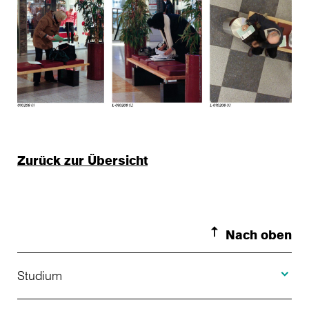
Zurück zur Übersicht
Nach oben
Toggle S
Studium
Toggle H