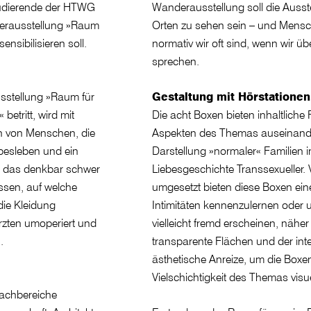
tudierende der HTWG
Wanderausstellung soll die Ausst
derausstellung »Raum
Orten zu sehen sein – und Mensch
nsibilisieren soll.
normativ wir oft sind, wenn wir ü
sprechen.
usstellung »Raum für
Gestaltung mit Hörstationen
etritt, wird mit
Die acht Boxen bieten inhaltliche
en von Menschen, die
Aspekten des Themas auseinander
ebesleben und ein
Darstellung »normaler« Familien i
n das denkbar schwer
Liebesgeschichte Transsexueller. V
ssen, auf welche
umgesetzt bieten diese Boxen ei
die Kleidung
Intimitäten kennenzulernen oder
rzten umoperiert und
vielleicht fremd erscheinen, nähe
.
transparente Flächen und der intel
ästhetische Anreize, um die Boxen
Vielschichtigkeit des Themas visue
Fachbereiche