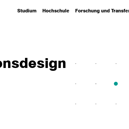
Studium
Hochschule
Forschung und Transfe
(has submenu)
(has submenu)
(has submenu)
onsdesign