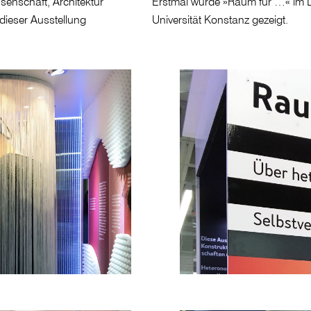
enschaft, Architektur
Erstmal wurde »Raum für …« im D
dieser Ausstellung
Universität Konstanz gezeigt.