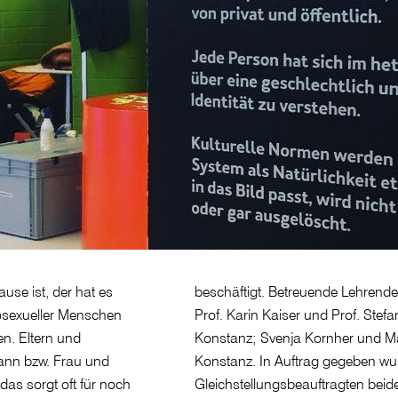
use ist, der hat es
beschäftigt. Betreuende Lehrende
osexueller Menschen
Prof. Karin Kaiser und Prof. Ste
n. Eltern und
Konstanz; Svenja Kornher und Mar
Mann bzw. Frau und
Konstanz. In Auftrag gegeben wu
as sorgt oft für noch
Gleichstellungsbeauftragten beid