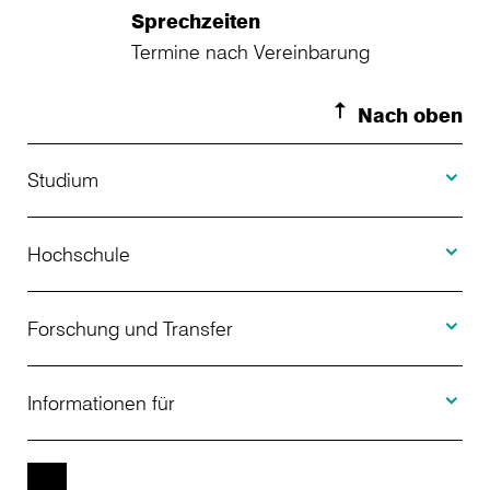
Sprechzeiten
Termine nach Vereinbarung
Nach oben
Toggle S
Studium
Toggle H
Studienangebot
Hochschule
Toggle F
Bewerbung
Über uns
Forschung und Transfer
Toggle I
Studienberatung
Aktuelles
Informationen für
Projekte
Weiterbildung
Veranstaltungen
Studieninteressierte
EN