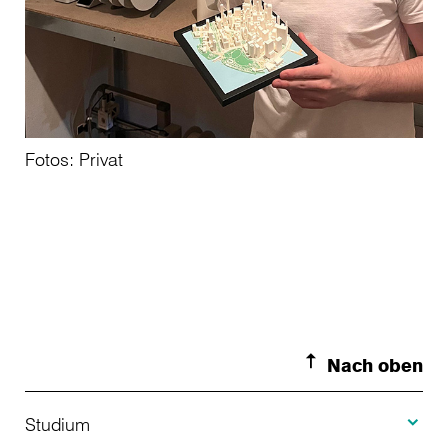
Fotos: Privat
Nach oben
Toggle S
Studium