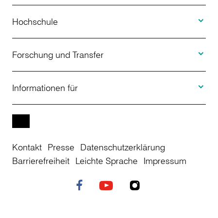
Toggle H
Studienangebot
Hochschule
Toggle F
Bewerbung
Über uns
Forschung und Transfer
Toggle I
Studienberatung
Aktuelles
Informationen für
Projekte
Weiterbildung
Veranstaltungen
Studieninteressierte
EN
Kontakt
Presse
Datenschutzerklärung
Studienkolleg
Einrichtungen
Studierende
Barrierefreiheit
Leichte Sprache
Impressum
Stellenangebote
Campusplan