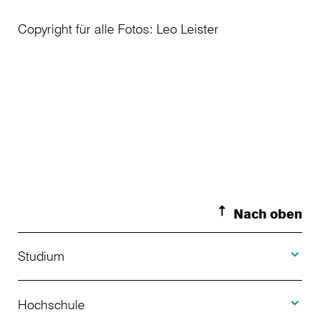
Copyright für alle Fotos: Leo Leister
Nach oben
Toggle S
Studium
Toggle H
Studienangebot
Hochschule