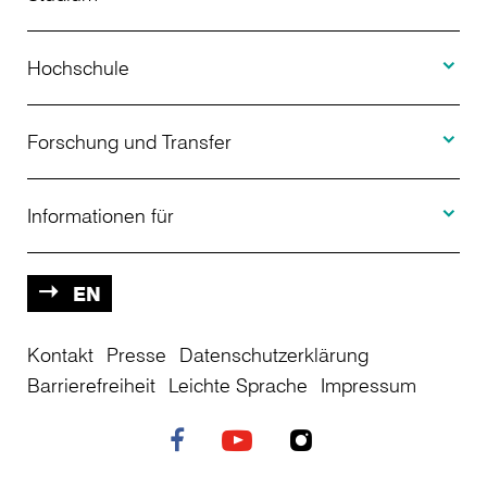
Toggle H
Studienangebot
Hochschule
Toggle F
Bewerbung
Über uns
Forschung und Transfer
Toggle I
Studienberatung
Aktuelles
Informationen für
Projekte
Weiterbildung
Veranstaltungen
Studieninteressierte
EN
Kontakt
Studienkolleg
Presse
Datenschutzerklärung
Einrichtungen
Studierende
Barrierefreiheit
Leichte Sprache
Impressum
Stellenangebote