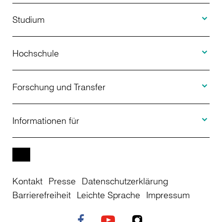
Toggle S
Studium
Toggle H
Studienangebot
Hochschule
Toggle F
Bewerbung
Über uns
Forschung und Transfer
Toggle I
Studienberatung
Aktuelles
Informationen für
Projekte
Weiterbildung
Veranstaltungen
Studieninteressierte
EN
Kontakt
Presse
Datenschutzerklärung
Studienkolleg
Einrichtungen
Studierende
Barrierefreiheit
Leichte Sprache
Impressum
Stellenangebote