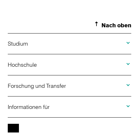
Nach oben
Toggle S
Studium
Toggle H
Studienangebot
Hochschule
Toggle F
Bewerbung
Über uns
Forschung und Transfer
Toggle I
Studienberatung
Aktuelles
Informationen für
Projekte
Weiterbildung
Veranstaltungen
Studieninteressierte
EN