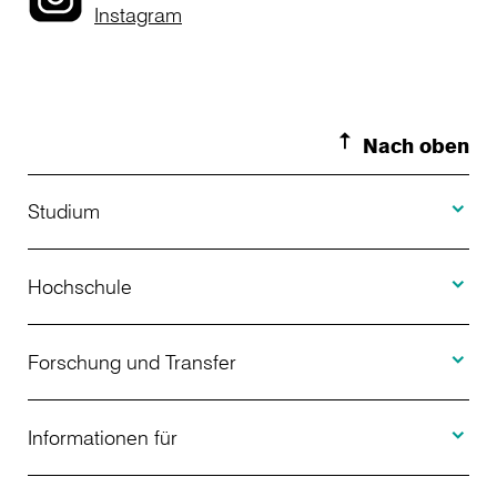
Instagram
Nach oben
Toggle S
Studium
Toggle H
Studienangebot
Hochschule
Toggle F
Bewerbung
Über uns
Forschung und Transfer
Toggle I
Studienberatung
Aktuelles
Informationen für
Projekte