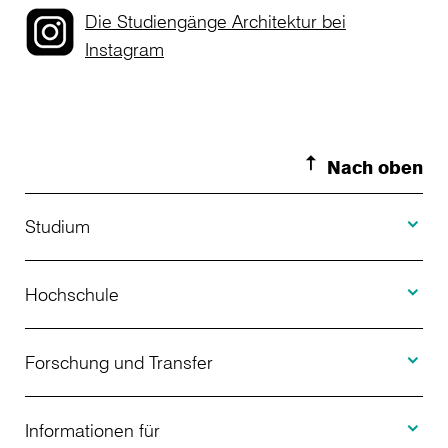
Die Studiengänge Architektur bei
Instagram
Nach oben
Toggle S
Studium
Toggle H
Studienangebot
Hochschule
Toggle F
Bewerbung
Über uns
Forschung und Transfer
Toggle I
Studienberatung
Aktuelles
Informationen für
Projekte