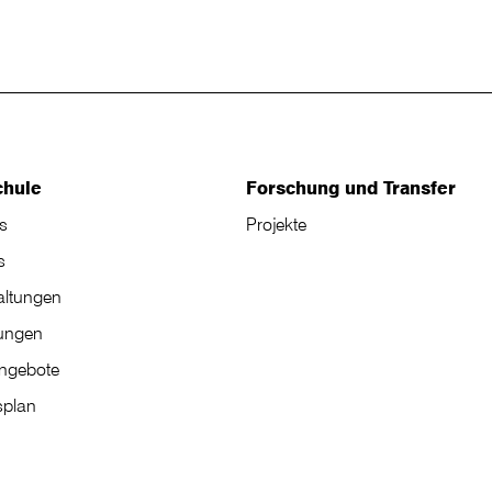
chule
Forschung und Transfer
s
Projekte
s
altungen
tungen
angebote
plan