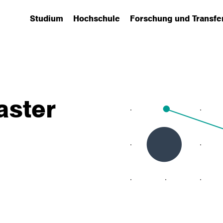
Studium
Hochschule
Forschung und Transfe
(has submenu)
(has submenu)
(has submenu)
aster