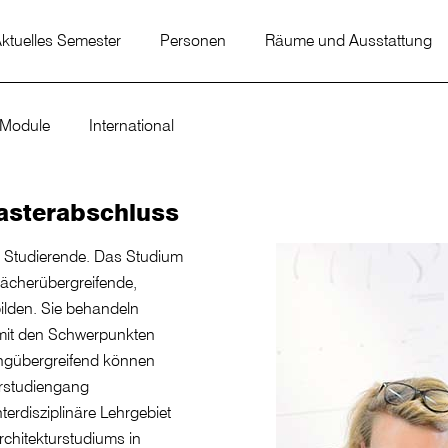
ktuelles Semester
Personen
Räume und Ausstattung
 Module
International
asterabschluss
5 Studierende. Das Studium
 fächerübergreifende,
ilden. Sie behandeln
mit den Schwerpunkten
angübergreifend können
rstudiengang
erdisziplinäre Lehrgebiet
rchitekturstudiums in