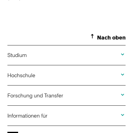
Nach oben
Toggle S
Studium
Toggle H
Studienangebot
Hochschule
Toggle F
Bewerbung
Über uns
Forschung und Transfer
Toggle I
Studienberatung
Aktuelles
Informationen für
Projekte