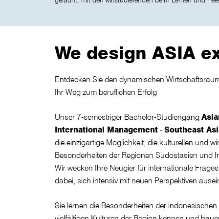
gelaunt, mit den Mitstudierenden beim Lernen und Feier
We design ASIA e
Entdecken Sie den dynamischen Wirtschaftsraum
Ihr Weg zum beruflichen Erfolg
Unser 7-semestriger Bachelor-Studiengang
Asia
International Management
-
Southeast Asi
die einzigartige Möglichkeit, die kulturellen und wi
Besonderheiten der Regionen Südostasien und In
Wir wecken Ihre Neugier für internationale Frages
dabei, sich intensiv mit neuen Perspektiven ause
Sie lernen die Besonderheiten der indonesischen
vielfältigen Kulturen der Region kennen und bauen 