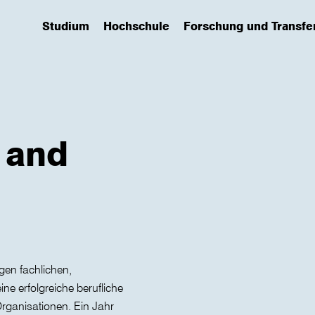
Studium
Hochschule
Forschung und Transfe
(has submenu)
(has submenu)
(has submenu)
 and
gen fachlichen,
ine erfolgreiche berufliche
rganisationen. Ein Jahr