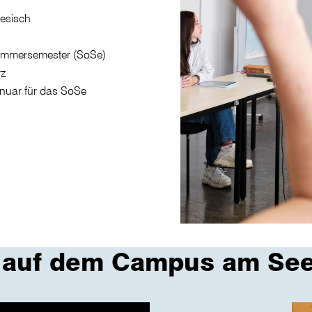
esisch
ommersemester (SoSe)
rz
Januar für das SoSe
 auf dem Campus am See