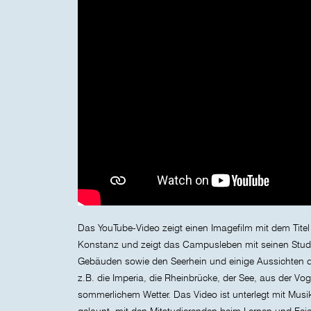
Das YouTube-Video zeigt einen Imagefilm mit dem Tite
Konstanz und zeigt das Campusleben mit seinen Stud
Gebäuden sowie den Seerhein und einige Aussichten 
z.B. die Imperia, die Rheinbrücke, der See, aus der Vo
sommerlichem Wetter. Das Video ist unterlegt mit Musi