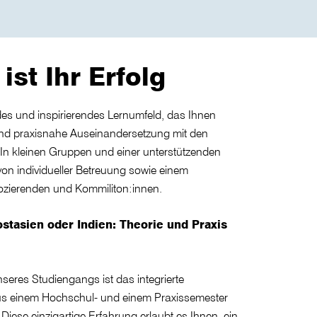
ist Ihr Erfolg
des und inspirierendes Lernumfeld, das Ihnen
nd praxisnahe Auseinandersetzung mit den
 In kleinen Gruppen und einer unterstützenden
von individueller Betreuung sowie einem
ozierenden und Kommiliton:innen.
ostasien oder Indien: Theorie und Praxis
seres Studiengangs ist das integrierte
us einem Hochschul- und einem Praxissemester
Diese einzigartige Erfahrung erlaubt es Ihnen, ein