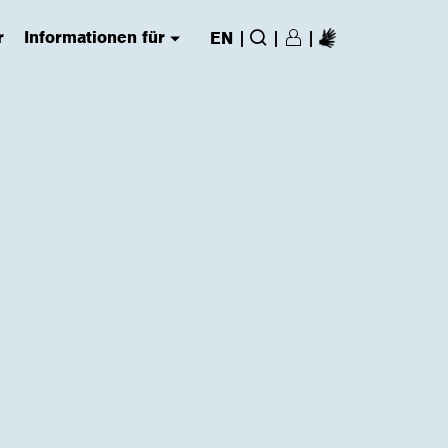
r
Informationen für
|
|
|
EN
Login/Register
(has submenu)
Suche