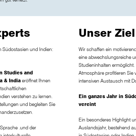
n gut vernetzt.
xperts
Unser Ziel 
 Südostasien und Indien:
Wir schaffen ein motivieren
eine abwechslungsreiche u
Studieninhalten ermöglicht.
n Studies and
Atmosphäre profitieren Sie 
a & India
eröffnet Ihnen
intensiven Austausch mit D
rtschaftlichen
dien verstehen zu lernen.
Ein ganzes Jahr in Süd
tellungen und begleiten Sie
vereint
inanderzusetzen.
Ein besonderes Highlight un
 Sprache .und der
Auslandsjahr, bestehend a
interkulturelle
in Südostasien oder Indien. 