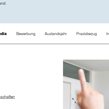
and.
ndia
Bewerbung
Auslandsjahr
Praxisbezug
I
nschaften