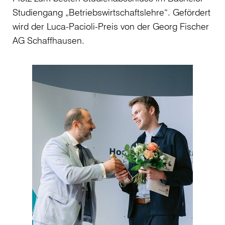
Studiengang „Betriebswirtschaftslehre“. Gefördert
Ni
wird der Luca-Pacioli-Preis von der Georg Fischer
im
AG Schaffhausen.
Ste
von
gef