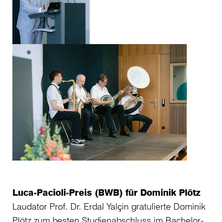
Luca-Pacioli-Preis (BWB) für Dominik Plötz
Pr
Laudator Prof. Dr. Erdal Yalçin gratulierte Dominik
St
Plötz zum besten Studienabschluss im Bachelor-
Me