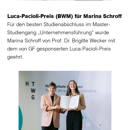
Luca-Pacioli-Preis (BWM) für Marina Schroff
Für den besten Studienabschluss im Master-
Studiengang „Unternehmensführung“ wurde
En
Marina Schroff von Prof. Dr. Brigitte Wecker mit
un
dem von GF gesponserten Luca-Pacioli-Preis
Für
geehrt.
Man
de
Ko
Kik