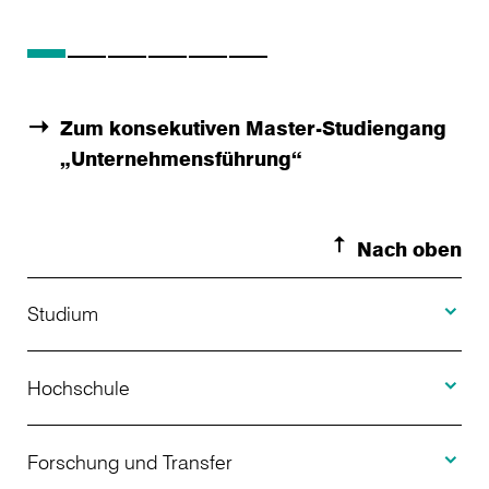
Zum konsekutiven Master-Studiengang
„Unternehmensführung“
Nach oben
Toggle S
Studium
Toggle H
Studienangebot
Hochschule
Toggle F
Bewerbung
Über uns
Forschung und Transfer