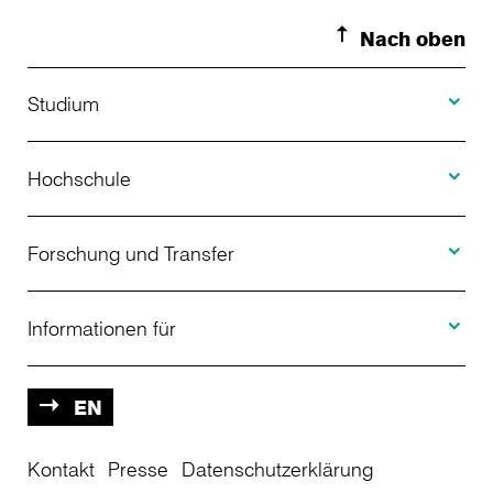
2026
Leona Grabbe
Nach oben
Toggle S
Studium
Toggle H
Studienangebot
Hochschule
Toggle F
Bewerbung
Über uns
Forschung und Transfer
Toggle I
Studienberatung
Aktuelles
Informationen für
Projekte
Weiterbildung
Veranstaltungen
Studieninteressierte
EN
Kontakt
Studienkolleg
Presse
Datenschutzerklärung
Einrichtungen
Studierende