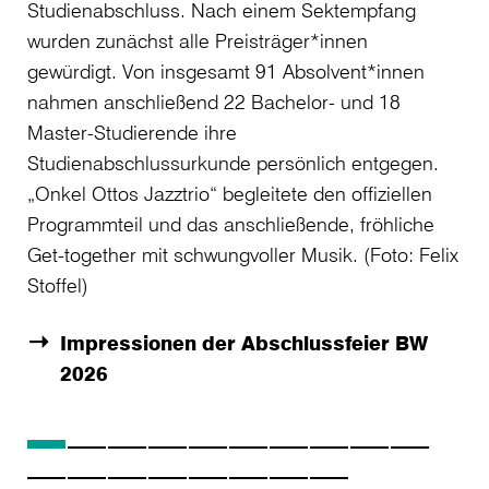
Awa
Studienabschluss. Nach einem Sektempfang
An
wurden zunächst alle Preisträger*innen
Ja
gewürdigt. Von insgesamt 91 Absolvent*innen
aus
nahmen anschließend 22 Bachelor- und 18
her
Master-Studierende ihre
En
Studienabschlussurkunde persönlich entgegen.
Hoc
„Onkel Ottos Jazztrio“ begleitete den offiziellen
und
Programmteil und das anschließende, fröhliche
för
Get-together mit schwungvoller Musik. (Foto: Felix
Fü
Stoffel)
Ge
Impressionen der Abschlussfeier BW
Zur
2026
.