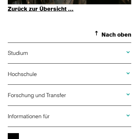
Zurück zur Übersicht …
Nach oben
Toggle S
Studium
Toggle H
Studienangebot
Hochschule
Toggle F
Bewerbung
Über uns
Forschung und Transfer
Toggle I
Studienberatung
Aktuelles
Informationen für
Projekte
Weiterbildung
Veranstaltungen
Studieninteressierte
EN