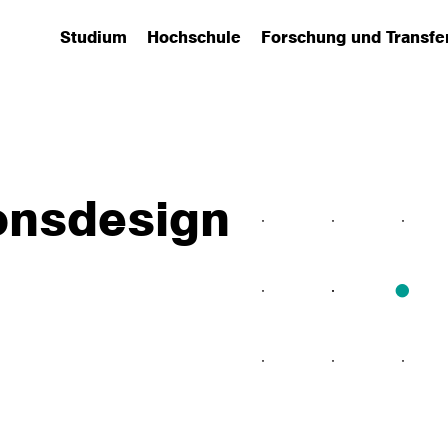
Studium
Hochschule
Forschung und Transfe
(has submenu)
(has submenu)
(has submenu)
onsdesign