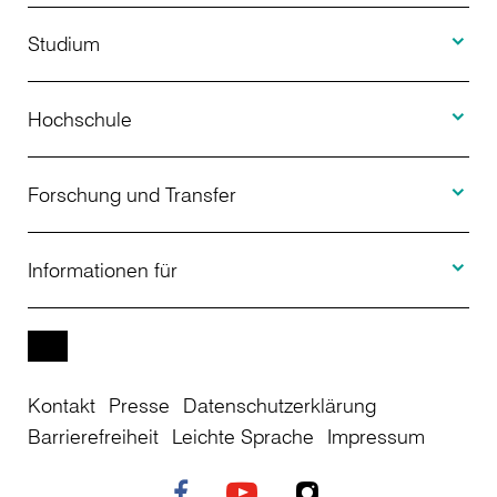
Toggle S
Studium
Toggle H
Studienangebot
Hochschule
Toggle F
Bewerbung
Über uns
Forschung und Transfer
Toggle I
Studienberatung
Aktuelles
Informationen für
Projekte
Weiterbildung
Veranstaltungen
Studieninteressierte
EN
Kontakt
Presse
Datenschutzerklärung
Studienkolleg
Einrichtungen
Studierende
Barrierefreiheit
Leichte Sprache
Impressum
Stellenangebote