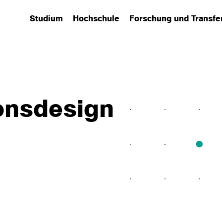
Studium
Hochschule
Forschung und Transfe
(has submenu)
(has submenu)
(has submenu)
onsdesign