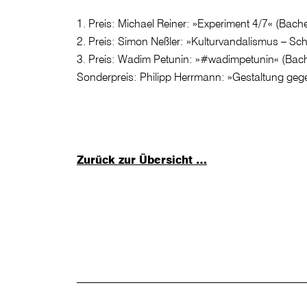
1. Preis: Michael Reiner: »Experiment 4/7« (Bache
2. Preis: Simon Neßler: »Kulturvandalismus – Sch
3. Preis: Wadim Petunin: »#wadimpetunin« (Bach
Sonderpreis: Philipp Herrmann: »Gestaltung gege
Zurück zur Übersicht …