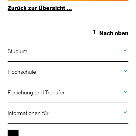
Zurück zur Übersicht …
Nach oben
Toggle S
Studium
Toggle H
Studienangebot
Hochschule
Toggle F
Bewerbung
Über uns
Forschung und Transfer
Toggle I
Studienberatung
Aktuelles
Informationen für
Projekte
Weiterbildung
Veranstaltungen
Studieninteressierte
EN