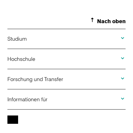
Nach oben
Toggle S
Studium
Toggle H
Studienangebot
Hochschule
Toggle F
Bewerbung
Über uns
Forschung und Transfer
Toggle I
Studienberatung
Aktuelles
Informationen für
Projekte
Weiterbildung
Veranstaltungen
Studieninteressierte
EN