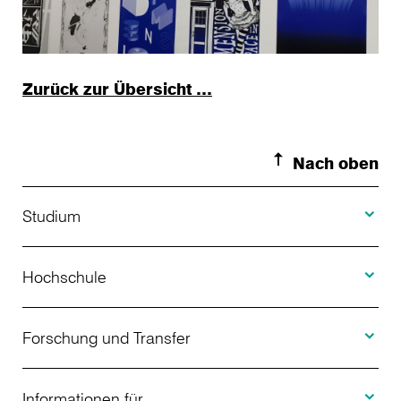
Zurück zur Übersicht …
Nach oben
Toggle S
Studium
Toggle H
Studienangebot
Hochschule
Toggle F
Bewerbung
Über uns
Forschung und Transfer
Toggle I
Studienberatung
Aktuelles
Informationen für
Projekte