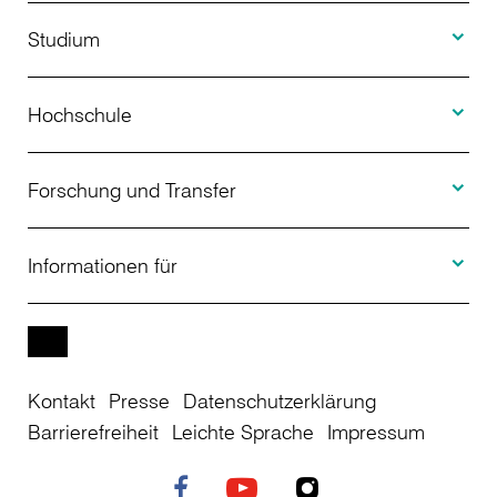
Toggle S
Studium
Toggle H
Studienangebot
Hochschule
Toggle F
Bewerbung
Über uns
Forschung und Transfer
Toggle I
Studienberatung
Aktuelles
Informationen für
Projekte
Weiterbildung
Veranstaltungen
Studieninteressierte
EN
Kontakt
Presse
Datenschutzerklärung
Studienkolleg
Einrichtungen
Studierende
Barrierefreiheit
Leichte Sprache
Impressum
Stellenangebote