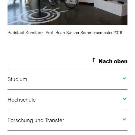
Radstadt Konstanz; Prof. Brian Switzer Sommersemester 2016
Nach oben
Toggle S
Studium
Toggle H
Studienangebot
Hochschule
Toggle F
Bewerbung
Über uns
Forschung und Transfer
Toggle I