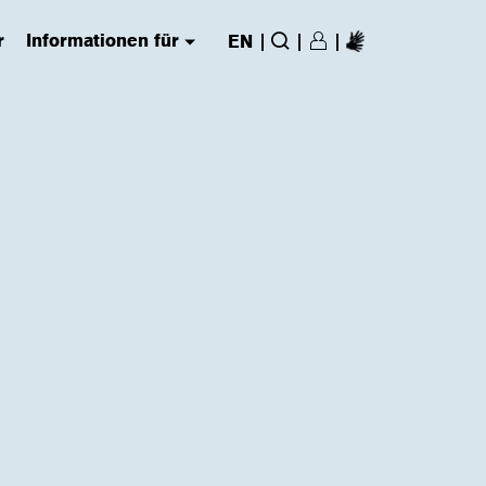
r
Informationen für
|
|
|
EN
Login/Register
(has submenu)
Suche