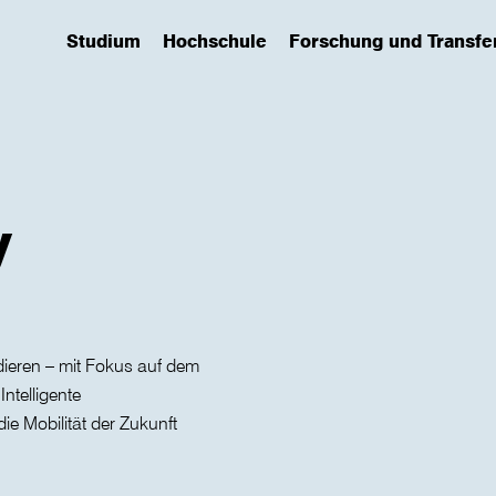
Studium
Hochschule
Forschung und Transfe
(has submenu)
(has submenu)
(has submenu)
y
dieren – mit Fokus auf dem
Intelligente
die Mobilität der Zukunft