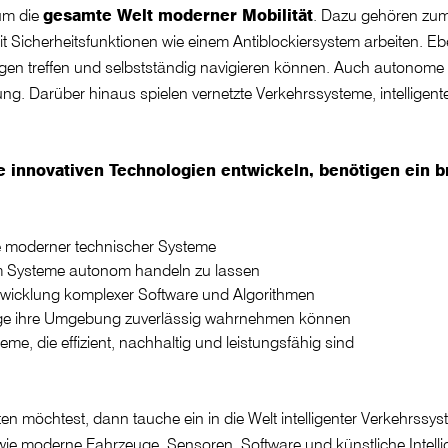
um die
gesamte Welt moderner Mobilität
. Dazu gehören zum 
t Sicherheitsfunktionen wie einem Antiblockiersystem arbeiten. 
n treffen und selbstständig navigieren können. Auch autonome S
ung. Darüber hinaus spielen vernetzte Verkehrssysteme, intelligent
e innovativen Technologien entwickeln, benötigen ein b
:
ge moderner technischer Systeme
um Systeme autonom handeln zu lassen
ntwicklung komplexer Software und Algorithmen
uge ihre Umgebung zuverlässig wahrnehmen können
me, die effizient, nachhaltig und leistungsfähig sind
en möchtest, dann tauche ein in die Welt intelligenter Verkehrssy
wie moderne Fahrzeuge, Sensoren, Software und künstliche Intel