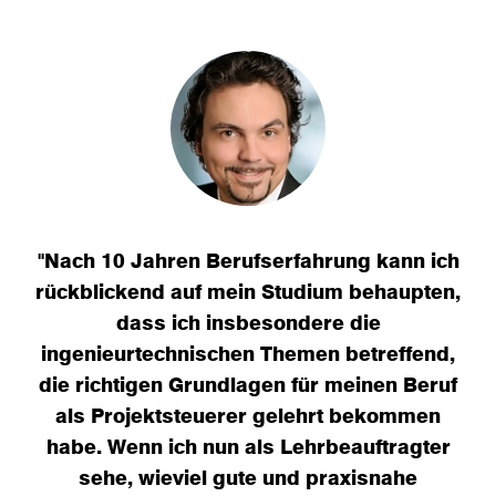
"Nach 10 Jahren Berufserfahrung kann ich
„E
rückblickend auf mein Studium behaupten,
dass ich insbesondere die
Fä
ingenieurtechnischen Themen betreffend,
die richtigen Grundlagen für meinen Beruf
n
als Projektsteuerer gelehrt bekommen
d
habe. Wenn ich nun als Lehrbeauftragter
d
sehe, wieviel gute und praxisnahe
au