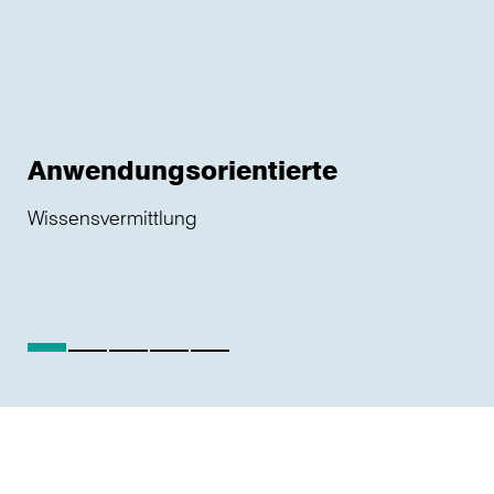
Anwendungsorientierte
Wissensvermittlung
S