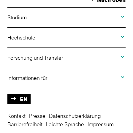
Toggle S
Studium
Toggle H
Studienangebot
Hochschule
Toggle F
Bewerbung
Über uns
Forschung und Transfer
Toggle I
Studienberatung
Aktuelles
Informationen für
Projekte
Weiterbildung
Veranstaltungen
Studieninteressierte
EN
Kontakt
Studienkolleg
Presse
Datenschutzerklärung
Einrichtungen
Studierende
Barrierefreiheit
Leichte Sprache
Impressum