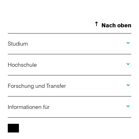
Nach oben
Toggle S
Studium
Toggle H
Studienangebot
Hochschule
Toggle F
Bewerbung
Über uns
Forschung und Transfer
Toggle I
Studienberatung
Aktuelles
Informationen für
Projekte
Weiterbildung
Veranstaltungen
Studieninteressierte
EN