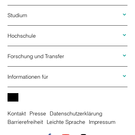
Toggle S
Studium
Toggle H
Studienangebot
Hochschule
Toggle F
Bewerbung
Über uns
Forschung und Transfer
Toggle I
Studienberatung
Aktuelles
Informationen für
Projekte
Weiterbildung
Veranstaltungen
Studieninteressierte
EN
Kontakt
Presse
Datenschutzerklärung
Studienkolleg
Einrichtungen
Studierende
Barrierefreiheit
Leichte Sprache
Impressum