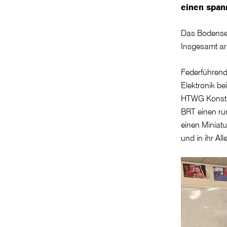
einen span
Das Bodensee
Insgesamt ar
Federführend 
Elektronik be
HTWG Konstan
BRT einen ru
einen Miniatu
und in ihr All