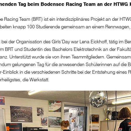
nenden Tag beim Bodensee Racing Team an der HTWG 
 Racing Team (BRT) ist ein interdisziplinäres Projekt an der HT
beiten knapp 100 Studierende gemeinsam an einem Rennwagen, d
bei der Organisation des Girls’Day war Lena Eickhoff, tätig im Be
im BRT und Studentin des Bachelors Elektrotechnik an der Fakultä
z. Unterstützt wurde sie von ihren Teammitgliedern. Gemeinsam s
ndum gelungenen Tag für die anwesenden Schülerinnen auf die 
r-Einblick in die verschiedenen Schritte bei der Entstehung eines
erheiligstes, die Werkstatt.