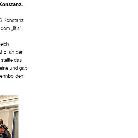
Konstanz.
WG Konstanz.
em „Iltis“.
reich
t EI an der
tellte das
Beine und gab
 Rennboliden