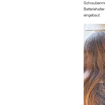
Schraubenmut
Batteriehalte
eingebaut.