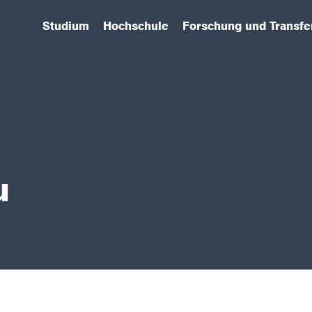
Studium
Hochschule
Forschung und Transfe
(has submenu)
(has submenu)
(has submenu)
u