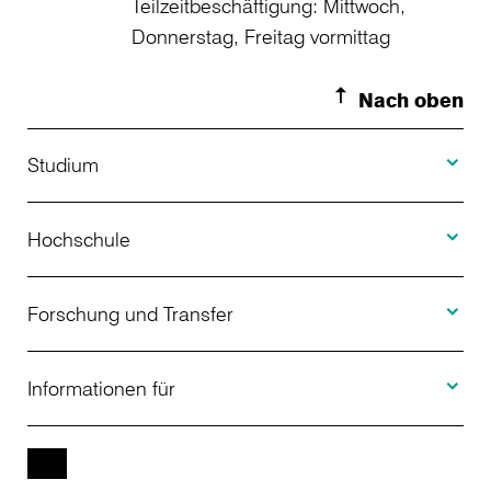
Teilzeitbeschäftigung: Mittwoch,
Donnerstag, Freitag vormittag
Nach oben
Toggle S
Studium
Toggle H
Studienangebot
Hochschule
Toggle F
Bewerbung
Über uns
Forschung und Transfer
Toggle I
Studienberatung
Aktuelles
Informationen für
Projekte
Weiterbildung
Veranstaltungen
Studieninteressierte
EN