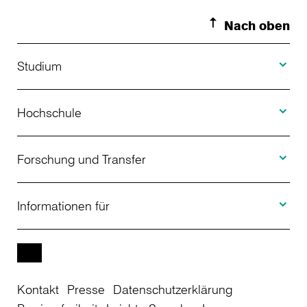
Nach oben
Toggle S
Studium
Toggle H
Studienangebot
Hochschule
Toggle F
Bewerbung
Über uns
Forschung und Transfer
Toggle I
Studienberatung
Aktuelles
Informationen für
Projekte
Weiterbildung
Veranstaltungen
Studieninteressierte
EN
Kontakt
Presse
Datenschutzerklärung
Studienkolleg
Einrichtungen
Studierende