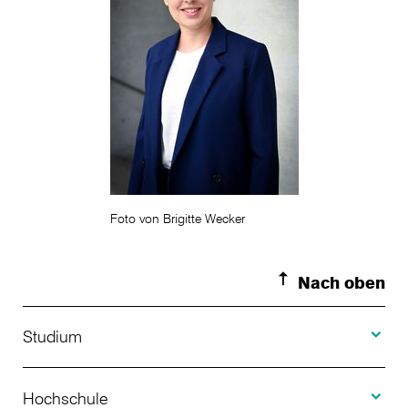
Foto von Brigitte Wecker
Nach oben
Toggle S
Studium
Toggle H
Studienangebot
Hochschule