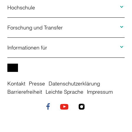
Toggle H
Studienangebot
Hochschule
Toggle F
Bewerbung
Über uns
Forschung und Transfer
Toggle I
Studienberatung
Aktuelles
Informationen für
Projekte
Weiterbildung
Veranstaltungen
Studieninteressierte
EN
Kontakt
Presse
Datenschutzerklärung
Studienkolleg
Einrichtungen
Studierende
Barrierefreiheit
Leichte Sprache
Impressum
Stellenangebote
Campusplan