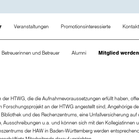
er
Veranstaltungen
Promotionsinteressierte
Kontak
Betreuerinnen und Betreuer
Alumni
Mitglied werden
n der HTWG, die die Aufnahmevoraussetzungen erfüllt haben, off
inem Forschungsprojekt an der HTWG angestellt sind, Angehörige 
r Bibliothek und des Rechenzentrums, eine Unfallversicherung au
e, Ausschreibungen u.a. und können sich mit den Kollegiatinnen u
nszentrums der HAW in Baden-Württemberg werden entsprechen
beschäftigte Mitarbeitende darauf verzichten.