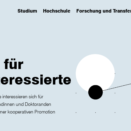
Studium
Hochschule
Forschung und Transfe
(has submenu)
(has submenu)
(has submenu)
 für
eressierte
interessieren sich für
dinnen und Doktoranden
iner kooperativen Promotion