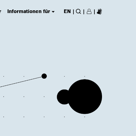
r
Informationen für
EN
|
|
|
Login/Register
(has submenu)
Suche