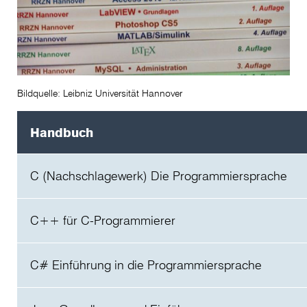
Bildquelle: Leibniz Universität Hannover
Handbuch
C (Nachschlagewerk) Die Programmiersprache
Preis
C++ für C-Programmierer
3,50 €
Preis
C# Einführung in die Programmiersprache
3,60 €
Preis