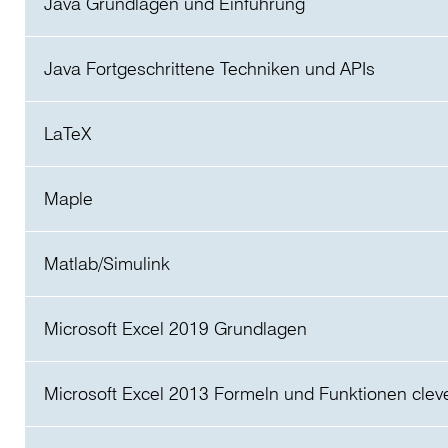
Java Grundlagen und Einführung
5,20 €
Preis
Java Fortgeschrittene Techniken und APIs
4,50 €
Preis
LaTeX
4,80 €
Preis
Maple
5,60 €
Preis
Matlab/Simulink
3,60 €
Preis
Microsoft Excel 2019 Grundlagen
4,00 €
Preis
Microsoft Excel 2013 Formeln und Funktionen clev
5,60 €