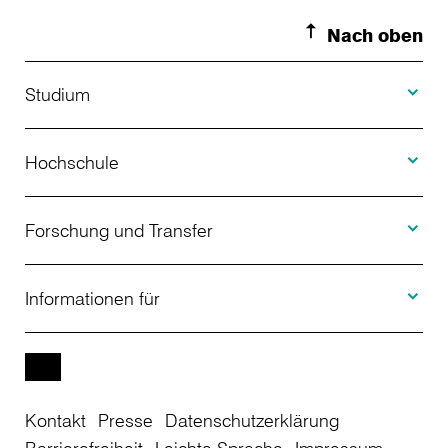
Nach oben
Toggle S
Studium
Toggle H
Studienangebot
Hochschule
Toggle F
Bewerbung
Über uns
Forschung und Transfer
Toggle I
Studienberatung
Aktuelles
Informationen für
Projekte
Weiterbildung
Veranstaltungen
Studieninteressierte
EN
Kontakt
Presse
Datenschutzerklärung
Studienkolleg
Einrichtungen
Studierende
Barrierefreiheit
Leichte Sprache
Impressum