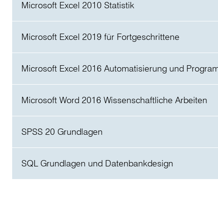
Preis
Microsoft Excel 2010 Statistik
4,00 €
Preis
Microsoft Excel 2019 für Fortgeschrittene
3,80 €
Preis
Microsoft Excel 2016 Automatisierung und Progra
5,70 €
Preis
Microsoft Word 2016 Wissenschaftliche Arbeiten
6,30 €
Preis
SPSS 20 Grundlagen
4,80 €
Preis
SQL Grundlagen und Datenbankdesign
4,00 €
Preis
5,70 €