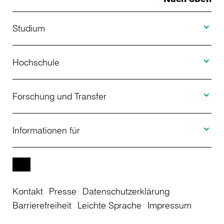
Toggle S
Studium
Toggle H
Studienangebot
Hochschule
Toggle F
Bewerbung
Über uns
Forschung und Transfer
Toggle I
Studienberatung
Aktuelles
Informationen für
Projekte
Weiterbildung
Veranstaltungen
Studieninteressierte
EN
Kontakt
Presse
Datenschutzerklärung
Studienkolleg
Einrichtungen
Studierende
Barrierefreiheit
Leichte Sprache
Impressum