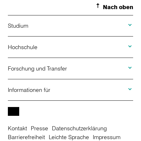
Nach oben
Toggle S
Studium
Toggle H
Studienangebot
Hochschule
Toggle F
Bewerbung
Über uns
Forschung und Transfer
Toggle I
Studienberatung
Aktuelles
Informationen für
Projekte
Weiterbildung
Veranstaltungen
Studieninteressierte
EN
Kontakt
Presse
Datenschutzerklärung
Studienkolleg
Einrichtungen
Studierende
Barrierefreiheit
Leichte Sprache
Impressum