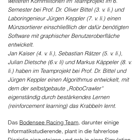
weiteren Kommilitonen im Teamprojekt im 6.
Semester bei Prof. Dr. Oliver Bittel (3. v. li.) und
Laboringenieur Jürgen Keppler (7. v. li.) einen
Münzsortierer einschließlich der dafür benötigten
Software mit graphischer Benutzeroberfläche
entwickelt.
Jan Kaiser (4. v. li.), Sebastian Rätzer (5. v. li.),
Julian Dietsche (6.v. li) und Markus Käppeler (8. v.
li.) haben im Teamprojekt bei Prof. Dr. Bittel und
Jürgen Keppler einen Algorithmus entwickelt, mit
dem der selbstgebaute „RoboCrawler“
eigenständig durch bestärkendes Lernen
(reinforcement learning) das Krabbeln lernt.
Das
Bodensee Racing Team
, darunter einige
Informatikstudierende, plant in die fahrerlose
Disziplin einzusteigen und gab in einer Simulation