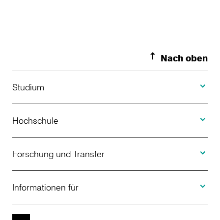
Nach oben
Toggle S
Studium
Toggle H
Studienangebot
Hochschule
Toggle F
Bewerbung
Über uns
Forschung und Transfer
Toggle I
Studienberatung
Aktuelles
Informationen für
Projekte
Weiterbildung
Veranstaltungen