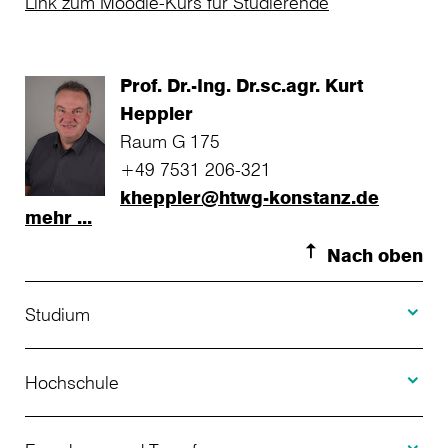
Link zum Moodle-Kurs für
Studierende
Prof. Dr.-Ing. Dr.sc.agr. Kurt
Heppler
Raum G 175
+49 7531 206-321
kheppler@htwg-konstanz.de
mehr ...
Nach oben
Toggle S
Studium
Toggle H
Studienangebot
Hochschule
Toggle F
Bewerbung